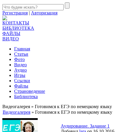
Регистрация
|
Авторизация
КОНТАКТЫ
БИБЛИОТЕКА
ФАЙЛЫ
ВИДЕО
Главная
Статьи
Фото
Видео
Аудио
Игры
Ссылки
Файлы
Страноведение
Библиотека
Видеогалерея » Готовимся к ЕГЭ по немецкому языку
Видеогалерея
» Готовимся к ЕГЭ по немецкому языку
Аудирование. Задание 1
Добавил
lara
on 16.10.2016