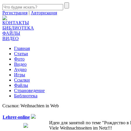
Регистрация
|
Авторизация
КОНТАКТЫ
БИБЛИОТЕКА
ФАЙЛЫ
ВИДЕО
Главная
Статьи
Фото
Видео
Аудио
Игры
Ссылки
Файлы
Страноведение
Библиотека
Ссылки: Weihnachten in Web
Lehrer-online
Идеи для занятий по теме "Рождество в Ге
Viele Weihnachtsseiten im Netz!!!