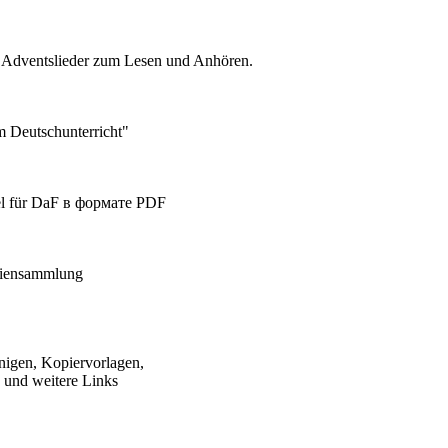
d Adventslieder zum Lesen und Anhören.
m Deutschunterricht"
sel für DaF в формате PDF
liensammlung
nigen, Kopiervorlagen,
e und weitere Links