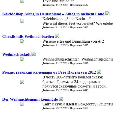
Texte und Melodien
Добавлена:
11.12.2012 -
Переходов:
2542
Kaleidoskop Alltag in Deutschland – Alltag in meinem Land
Kaleidoskop: „Stille Nacht ...“
Wie wird dieses Fest vorbereitet? Wie erleb
Добавлена:
11.12.2012 -
Переходов:
2422
Christkindls Weihnachtsseiten
Wissenwertes und Brauchtum von A-Z
Добавлена:
11.12.2012 -
Переходов:
2625
Weihnachtsstadt
Weihnachtsgeschichten, Weihnachtsgedichte
Добавлена:
11.12.2012 -
Переходов:
2817
Рождественский календарь от Гете-Института 2012
В честь 200-летнего юбилея сказок
братьев Гримм, за 24-ю дверками
прячутся сказочные сюжеты и герои.
Добавлена:
13.12.2012 -
Переходов:
6443
Der Weihnachtsmann kommt.de
Сайт с кучей идей к Рождеству: Рецепты
Добавлена:
23.12.2012 -
Переходов:
2654