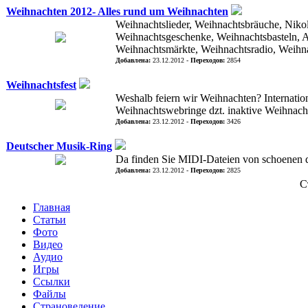
Weihnachten 2012- Alles rund um Weihnachten
Weihnachtslieder, Weihnachtsbräuche, Niko
Weihnachtsgeschenke, Weihnachtsbasteln, A
Weihnachtsmärkte, Weihnachtsradio, Weihna
Добавлена:
23.12.2012 -
Переходов:
2854
Weihnachtsfest
Weshalb feiern wir Weihnachten? Internati
Weihnachtswebringe dzt. inaktive Weihnach
Добавлена:
23.12.2012 -
Переходов:
3426
Deutscher Musik-Ring
Da finden Sie MIDI-Dateien von schoenen 
Добавлена:
23.12.2012 -
Переходов:
2825
С
Главная
Статьи
Фото
Видео
Аудио
Игры
Ссылки
Файлы
Страноведение