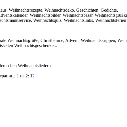
laus, Weihnachtsrezepte, Weihnachtsdeko, Geschichten, Gedichte,
dventskalender, Weihnachtsbilder, Weihnachtsbasar, Weihnachtsgrußka
chtsmannservice, Weihnachtsquiz, Weihnachtslinks, Weihnachtsferien
onale Weihnachtsgrüße, Christbäume, Advent, Weihnachtskrippen, Wei
tsseiten Weihnachtsgeschenke...
deutschen Weihnachtsliedern
траница 1 из 2:
1
2