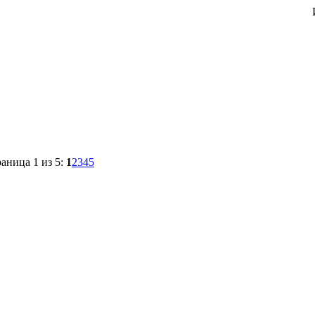
аница 1 из 5:
1
2
3
4
5