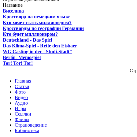
Название
Виселица
Кроссворд на немецком языке
Кто хочет стать миллионером?
Кроссворды по географии Германии
Кто будет миллионером?
Deutschland - Das Spiel
Das Klima-Spiel - Rette den Eisbaer
WG Casting in der "Studi-Stadt"
Berlin- Memospiel
Tor! Tor! Tor!
Стр
Главная
Статьи
Фото
Видео
Аудио
Игры
Ссылки
Файлы
Страноведение
Библиотека