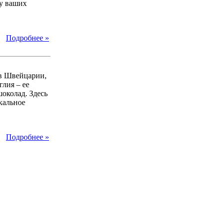
 у ваших
Подробнее »
 в Швейцарии,
лия – ее
околад. Здесь
кальное
Подробнее »