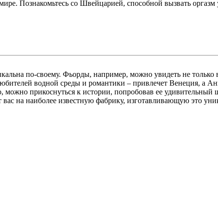
ире. Познакомьтесь со Швейцарией, способной вызвать оргазм
икальна по-своему. Фьорды, например, можно увидеть не только
юбителей водной среды и романтики – привлечет Венеция, а Анг
, можно прикоснуться к истории, попробовав ее удивительный ш
т вас на наиболее известную фабрику, изготавливающую это уни